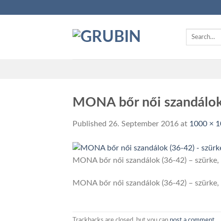
Skip
to
content
Search
for:
MONA bőr női szandálok 
Published
26. September 2016
at
1000 × 
MONA bőr női szandálok (36-42) – szürke,
MONA bőr női szandálok (36-42) – szürke,
Trackbacks are closed, but you can
post a comment
.