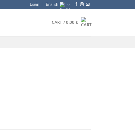
Login
English
CART /
0,00
€