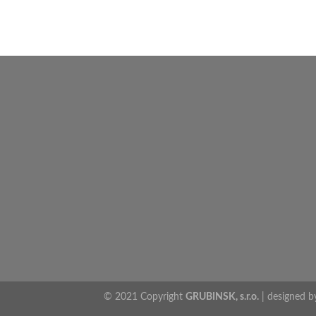
© 2021 Copyright
GRUBINSK, s.r.o.
| designed 